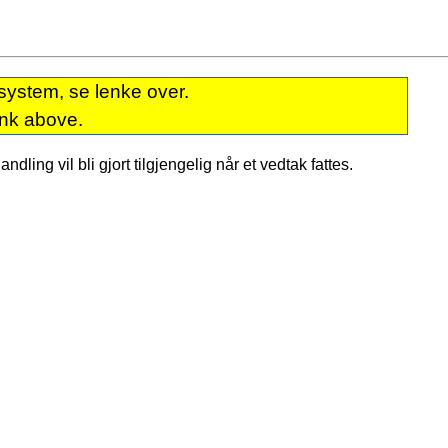
system, se lenke over.
ink above.
dling vil bli gjort tilgjengelig når et vedtak fattes.