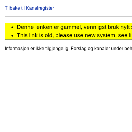
Tilbake til Kanalregister
Denne lenken er gammel, vennligst bruk nytt 
This link is old, please use new system, see l
Informasjon er ikke tilgjengelig. Forslag og kanaler under behan