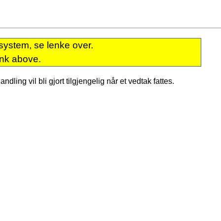
system, se lenke over.
ink above.
dling vil bli gjort tilgjengelig når et vedtak fattes.