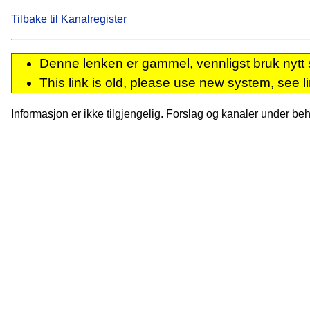
Tilbake til Kanalregister
Denne lenken er gammel, vennligst bruk nytt 
This link is old, please use new system, see l
Informasjon er ikke tilgjengelig. Forslag og kanaler under behan