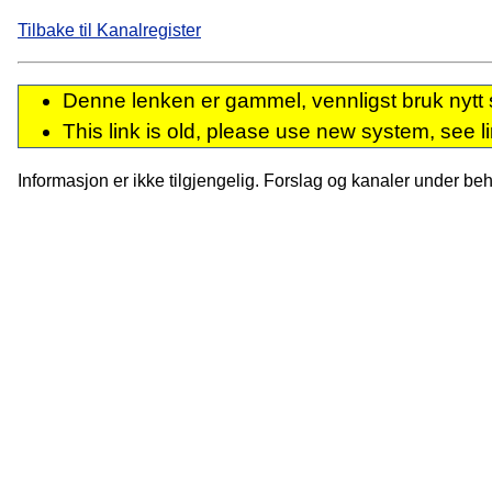
Tilbake til Kanalregister
Denne lenken er gammel, vennligst bruk nytt 
This link is old, please use new system, see l
Informasjon er ikke tilgjengelig. Forslag og kanaler under behan