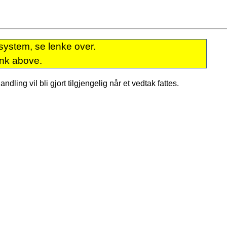
system, se lenke over.
ink above.
dling vil bli gjort tilgjengelig når et vedtak fattes.