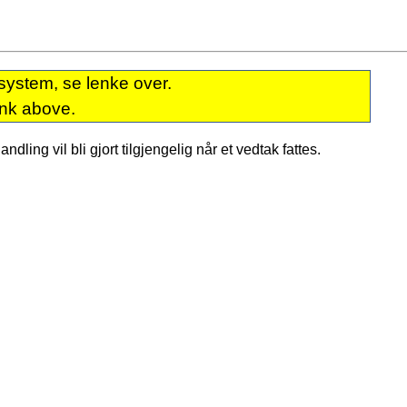
system, se lenke over.
ink above.
dling vil bli gjort tilgjengelig når et vedtak fattes.