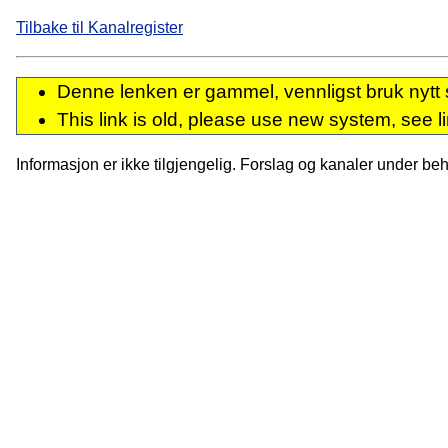
Tilbake til Kanalregister
Denne lenken er gammel, vennligst bruk nytt 
This link is old, please use new system, see l
Informasjon er ikke tilgjengelig. Forslag og kanaler under behan