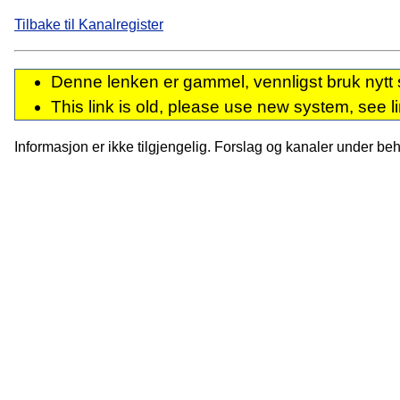
Tilbake til Kanalregister
Denne lenken er gammel, vennligst bruk nytt 
This link is old, please use new system, see l
Informasjon er ikke tilgjengelig. Forslag og kanaler under behan