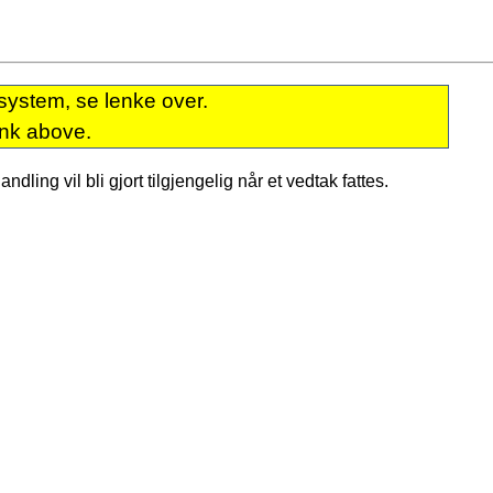
system, se lenke over.
ink above.
dling vil bli gjort tilgjengelig når et vedtak fattes.