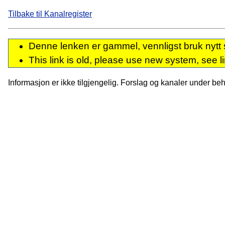
Tilbake til Kanalregister
Denne lenken er gammel, vennligst bruk nytt 
This link is old, please use new system, see l
Informasjon er ikke tilgjengelig. Forslag og kanaler under behan