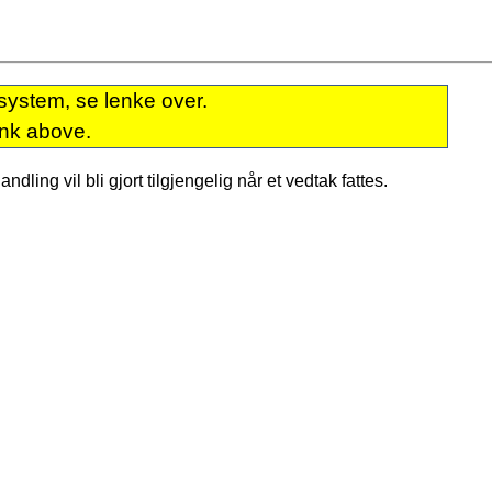
system, se lenke over.
ink above.
dling vil bli gjort tilgjengelig når et vedtak fattes.