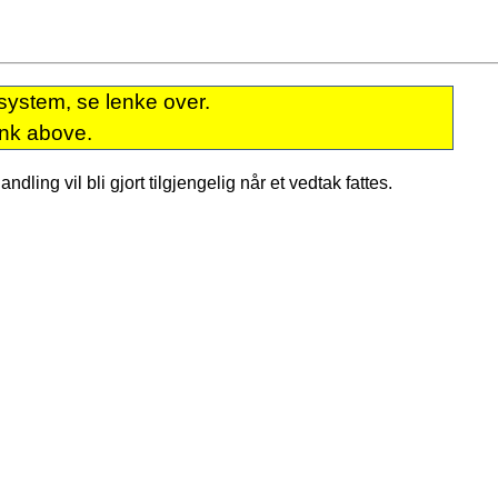
system, se lenke over.
ink above.
dling vil bli gjort tilgjengelig når et vedtak fattes.