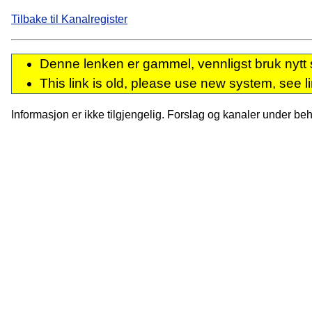
Tilbake til Kanalregister
Denne lenken er gammel, vennligst bruk nytt 
This link is old, please use new system, see l
Informasjon er ikke tilgjengelig. Forslag og kanaler under behan