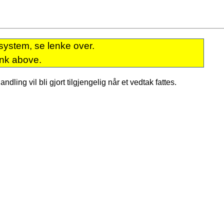
system, se lenke over.
ink above.
dling vil bli gjort tilgjengelig når et vedtak fattes.