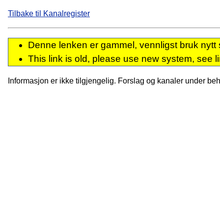
Tilbake til Kanalregister
Denne lenken er gammel, vennligst bruk nytt 
This link is old, please use new system, see l
Informasjon er ikke tilgjengelig. Forslag og kanaler under behan