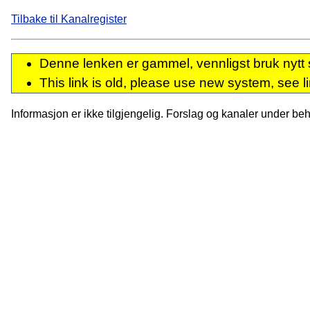
Tilbake til Kanalregister
Denne lenken er gammel, vennligst bruk nytt 
This link is old, please use new system, see l
Informasjon er ikke tilgjengelig. Forslag og kanaler under behan