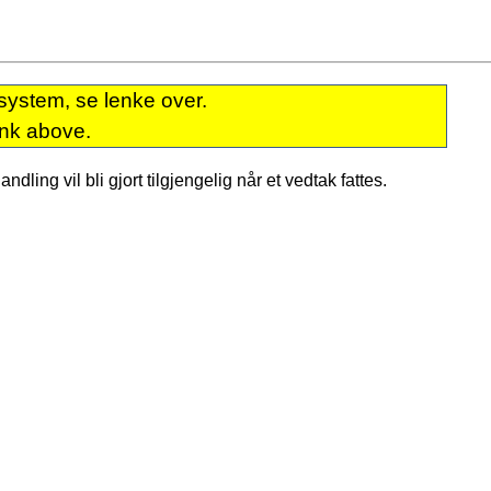
system, se lenke over.
ink above.
dling vil bli gjort tilgjengelig når et vedtak fattes.