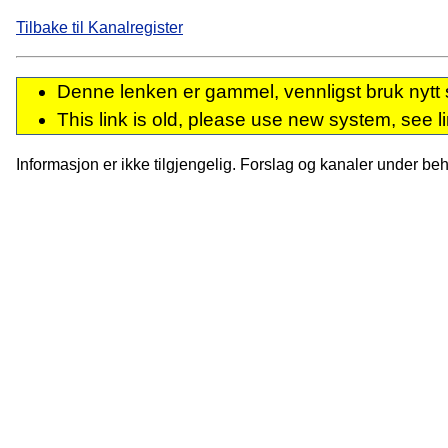
Tilbake til Kanalregister
Denne lenken er gammel, vennligst bruk nytt 
This link is old, please use new system, see l
Informasjon er ikke tilgjengelig. Forslag og kanaler under behan