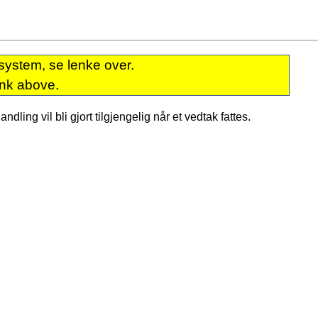
system, se lenke over.
ink above.
dling vil bli gjort tilgjengelig når et vedtak fattes.