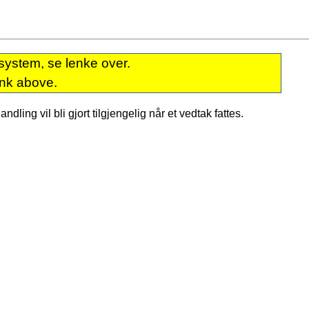
system, se lenke over.
ink above.
dling vil bli gjort tilgjengelig når et vedtak fattes.