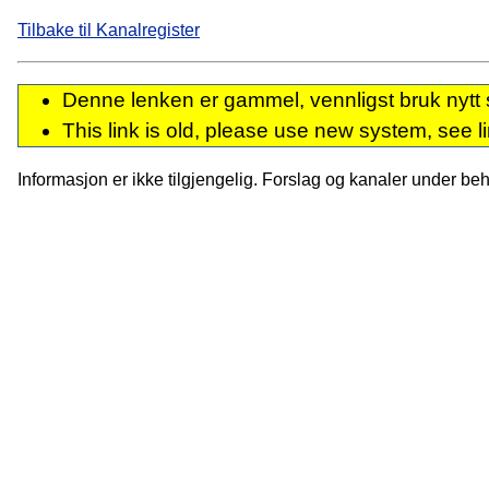
Tilbake til Kanalregister
Denne lenken er gammel, vennligst bruk nytt 
This link is old, please use new system, see l
Informasjon er ikke tilgjengelig. Forslag og kanaler under behan