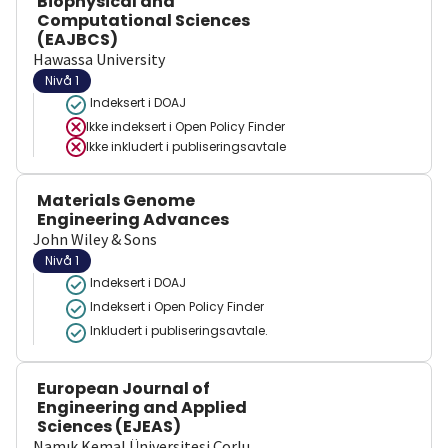
Biophysical and
Computational Sciences
(EAJBCS)
Hawassa University
Nivå 1
Indeksert i DOAJ
Ikke indeksert i
Open Policy Finder
Ikke inkludert i publiseringsavtale
Materials Genome
Engineering Advances
John Wiley & Sons
Nivå 1
Indeksert i DOAJ
Indeksert i Open Policy Finder
Inkludert i publiseringsavtale.
European Journal of
Engineering and Applied
Sciences (EJEAS)
Namık Kemal Üniversitesi Çorlu