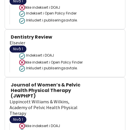
Nivå 1
Ikke indeksert i
DOAJ
Indeksert i Open Policy Finder
Inkludert i publiseringsavtale.
Dentistry Review
Elsevier
Nivå 1
Indeksert i DOAJ
Ikke indeksert i
Open Policy Finder
Inkludert i publiseringsavtale.
Journal of Women’s & Pelvic
Health Physical Therapy
(JWPHPT)
Lippincott Williams & Wilkins,
Academy of Pelvic Health Physical
Therapy
Nivå 1
Ikke indeksert i
DOAJ