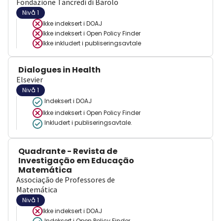
Fondazione Tancredi di Barolo
Nivå 1
Ikke indeksert i
DOAJ
Ikke indeksert i
Open Policy Finder
Ikke inkludert i publiseringsavtale
Dialogues in Health
Elsevier
Nivå 1
Indeksert i DOAJ
Ikke indeksert i
Open Policy Finder
Inkludert i publiseringsavtale.
Quadrante - Revista de
Investigação em Educação
Matemática
Associação de Professores de
Matemática
Nivå 1
Ikke indeksert i
DOAJ
Indeksert i Open Policy Finder