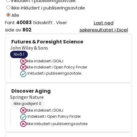
Inkludert i publiseringsavtale.
Ikke inkludert i publiseringsavtale
Alle
Fant
40083
tidsskrift
.
Viser
Last ned
side
av
802
.
søkeresultatet i Excel
Futures & Foresight Science
John Wiley & Sons
Nivå 1
Ikke indeksert i
DOAJ
Ikke indeksert i
Open Policy Finder
Inkludert i publiseringsavtale.
Discover Aging
Springer Nature
Ikke godkjent 0
Ikke indeksert i
DOAJ
Indeksert i Open Policy Finder
Ikke inkludert i publiseringsavtale