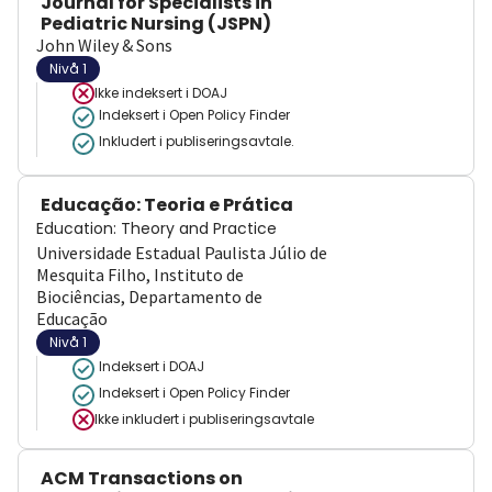
Journal for Specialists in
Pediatric Nursing (JSPN)
John Wiley & Sons
Nivå 1
Ikke indeksert i
DOAJ
Indeksert i Open Policy Finder
Inkludert i publiseringsavtale.
Educação: Teoria e Prática
Education: Theory and Practice
Universidade Estadual Paulista Júlio de
Mesquita Filho, Instituto de
Biociências, Departamento de
Educação
Nivå 1
Indeksert i DOAJ
Indeksert i Open Policy Finder
Ikke inkludert i publiseringsavtale
ACM Transactions on