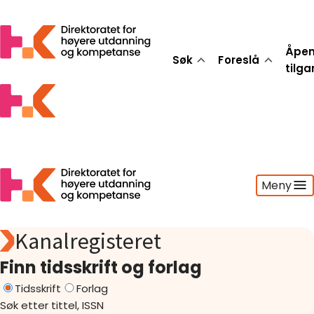
Åpe
Søk
Foreslå
tilg
Meny
Kanalregisteret
Søk
Foreslå
Finn tidsskrift og forlag
Åpen tilgang
Tidsskrift
Forlag
Statistikk
Søk etter tittel, ISSN
Aktuelt