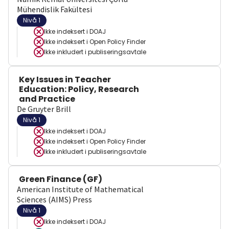
Mühendislik Fakültesi
Nivå 1
Ikke indeksert i
DOAJ
Ikke indeksert i
Open Policy Finder
Ikke inkludert i publiseringsavtale
Key Issues in Teacher
Education: Policy, Research
and Practice
De Gruyter Brill
Nivå 1
Ikke indeksert i
DOAJ
Ikke indeksert i
Open Policy Finder
Ikke inkludert i publiseringsavtale
Green Finance (GF)
American Institute of Mathematical
Sciences (AIMS) Press
Nivå 1
Ikke indeksert i
DOAJ