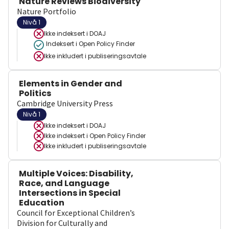
Nature Reviews Biodiversity
Nature Portfolio
Nivå 1
Ikke indeksert i
DOAJ
Indeksert i Open Policy Finder
Ikke inkludert i publiseringsavtale
Elements in Gender and
Politics
Cambridge University Press
Nivå 1
Ikke indeksert i
DOAJ
Ikke indeksert i
Open Policy Finder
Ikke inkludert i publiseringsavtale
Multiple Voices: Disability,
Race, and Language
Intersections in Special
Education
Council for Exceptional Children’s
Division for Culturally and