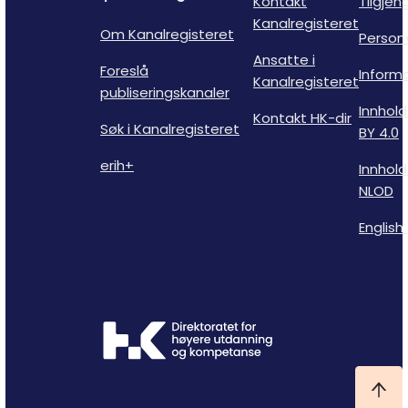
Kontakt
Tilgjen
Kanalregisteret
Om Kanalregisteret
Person
Ansatte i
Foreslå
Inform
Kanalregisteret
publiseringskanaler
Innhold
Kontakt HK-dir
Søk i Kanalregisteret
BY 4.0
erih+
Innhold
NLOD
English 