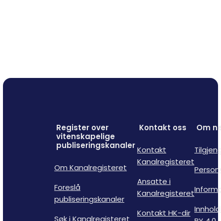
Register over
Kontakt oss
Om ne
vitenskapelige
publiseringskanaler
Kontakt
Tilgjen
Kanalregisteret
Om Kanalregisteret
Person
Ansatte i
Foreslå
Inform
Kanalregisteret
publiseringskanaler
Innhold
Kontakt HK-dir
Søk i Kanalregisteret
BY 4.0