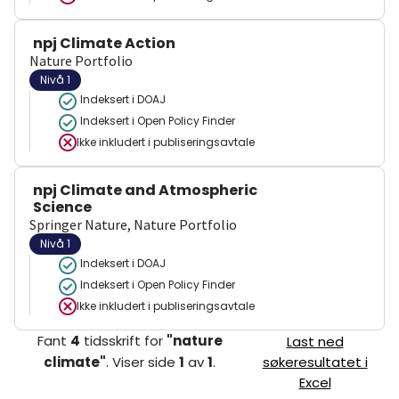
npj Climate Action
Nature Portfolio
Nivå 1
Indeksert i DOAJ
Indeksert i Open Policy Finder
Ikke inkludert i publiseringsavtale
npj Climate and Atmospheric
Science
Springer Nature, Nature Portfolio
Nivå 1
Indeksert i DOAJ
Indeksert i Open Policy Finder
Ikke inkludert i publiseringsavtale
Fant
4
tidsskrift
for
"
nature
Last ned
climate
"
.
Viser
side
1
av
1
.
søkeresultatet i
Excel