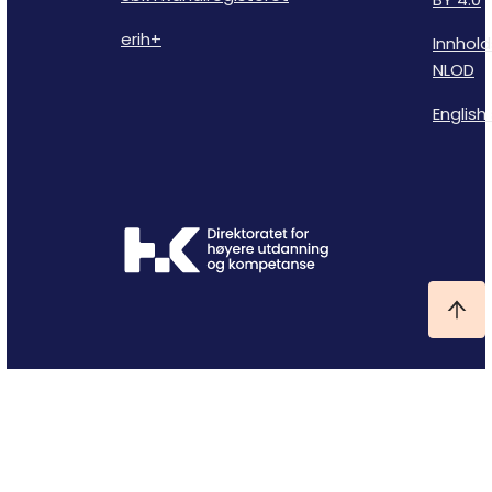
erih+
Innhold
NLOD
English 