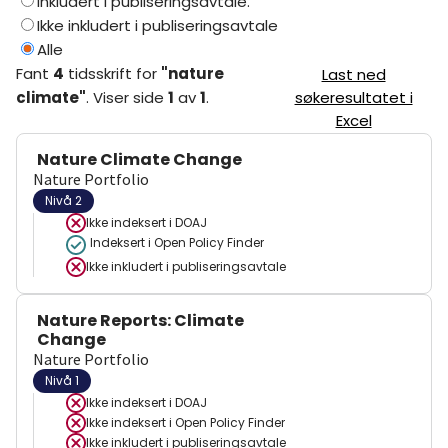
Inkludert i publiseringsavtale.
Ikke inkludert i publiseringsavtale
Alle
Fant
4
tidsskrift
for
"
nature
Last ned
climate
"
.
Viser
side
1
av
1
.
søkeresultatet i
Excel
Nature Climate Change
Nature Portfolio
Nivå 2
Ikke indeksert i
DOAJ
Indeksert i Open Policy Finder
Ikke inkludert i publiseringsavtale
Nature Reports: Climate
Change
Nature Portfolio
Nivå 1
Ikke indeksert i
DOAJ
Ikke indeksert i
Open Policy Finder
Ikke inkludert i publiseringsavtale