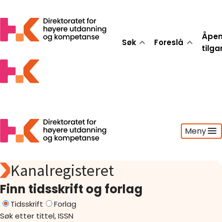
Åpe
Søk
Foreslå
tilg
Meny
Kanalregisteret
Søk
Foreslå
Finn tidsskrift og forlag
Åpen tilgang
Tidsskrift
Forlag
Statistikk
Søk etter tittel, ISSN
Aktuelt