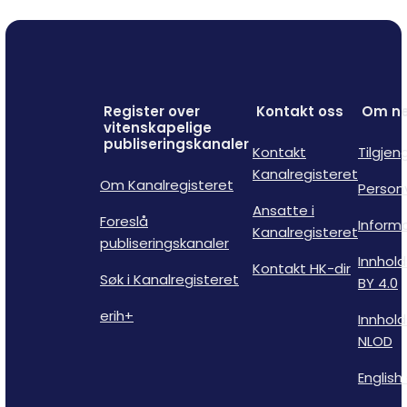
Register over
Kontakt oss
Om ne
vitenskapelige
publiseringskanaler
Kontakt
Tilgjen
Kanalregisteret
Om Kanalregisteret
Person
Ansatte i
Foreslå
Inform
Kanalregisteret
publiseringskanaler
Innhold
Kontakt HK-dir
Søk i Kanalregisteret
BY 4.0
erih+
Innhold
NLOD
English 