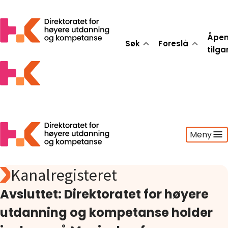
Åpe
Søk
Foreslå
tilg
Meny
Kanalregisteret
Søk
Foreslå
Avsluttet: Direktoratet for høyere
Åpen tilgang
utdanning og kompetanse holder
Statistikk
Aktuelt