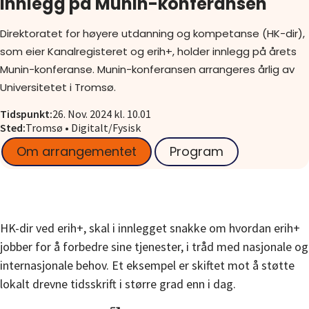
innlegg på Munin-konferansen
Om
Direktoratet for høyere utdanning og kompetanse (HK-dir),
som eier Kanalregisteret og erih+, holder innlegg på årets
Gå til innlogging
Munin-konferanse. Munin-konferansen arrangeres årlig av
Universitetet i Tromsø.
Tidspunkt
:
26. Nov. 2024 kl. 10.01
Sted
:
Tromsø • Digitalt/Fysisk
Om arrangementet
Program
HK-dir ved erih+, skal i innlegget snakke om hvordan erih+
jobber for å forbedre sine tjenester, i tråd med nasjonale og
internasjonale behov. Et eksempel er skiftet mot å støtte
lokalt drevne tidsskrift i større grad enn i dag.