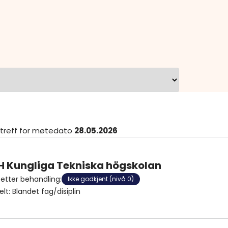
treff
for
møtedato
28.05.2026
H Kungliga Tekniska högskolan
 etter behandling
:
Ikke godkjent (nivå 0)
elt
:
Blandet fag/disiplin