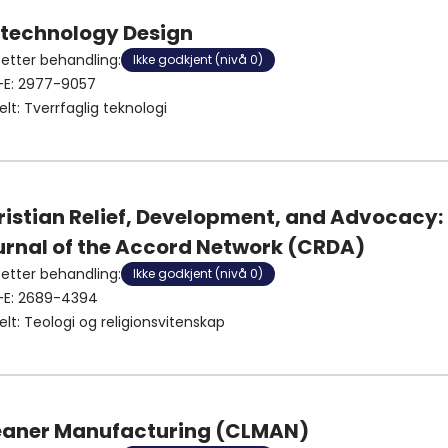
otechnology Design
 etter behandling
:
Ikke godkjent (nivå 0)
-E:
2977-9057
elt
:
Tverrfaglig teknologi
ristian Relief, Development, and Advocacy:
urnal of the Accord Network (CRDA)
 etter behandling
:
Ikke godkjent (nivå 0)
-E:
2689-4394
elt
:
Teologi og religionsvitenskap
eaner Manufacturing (CLMAN)