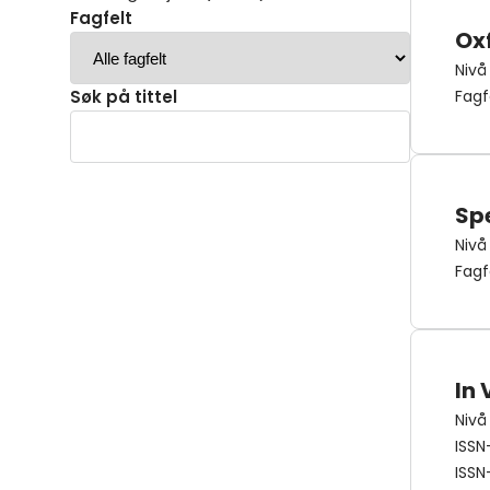
Fagfelt
Ox
Nivå
Søk på tittel
Fagf
Sp
Nivå
Fagf
In 
Nivå
ISSN
ISSN