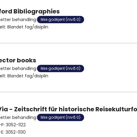
ford Bibliographies
 etter behandling
:
Ikke godkjent (nivå 0)
elt
:
Blandet fag/disiplin
ector books
 etter behandling
:
Ikke godkjent (nivå 0)
elt
:
Blandet fag/disiplin
Via - Zeitschrift für historische Reisekultur
 etter behandling
:
Ikke godkjent (nivå 0)
-P:
3052-1122
-E:
3052-1130