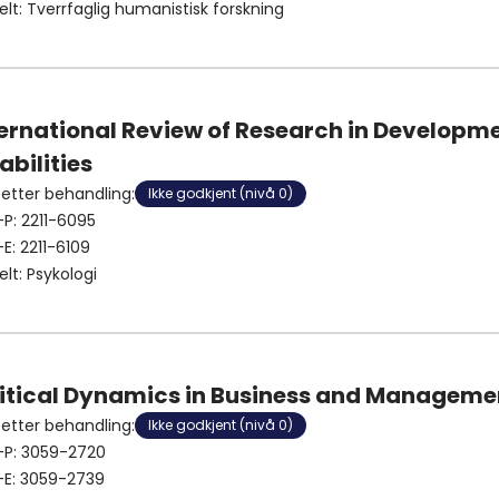
elt
:
Tverrfaglig humanistisk forskning
ternational Review of Research in Developm
abilities
 etter behandling
:
Ikke godkjent (nivå 0)
-P:
2211-6095
-E:
2211-6109
elt
:
Psykologi
litical Dynamics in Business and Manageme
 etter behandling
:
Ikke godkjent (nivå 0)
-P:
3059-2720
-E:
3059-2739