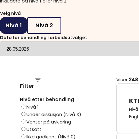
inkludere på nivå 1 eller nivå 2.
Om
Velg nivå
Gå til innlogging
Nivå 1
Nivå 2
Dato for behandling i arbeidsutvalget
Viser
248
Filter
Nivå etter behandling
KT
Nivå 1
Nivå
Under diskusjon (Nivå X)
Fagf
Venter på avklaring
Utsatt
Ikke godkjent (Nivå 0)