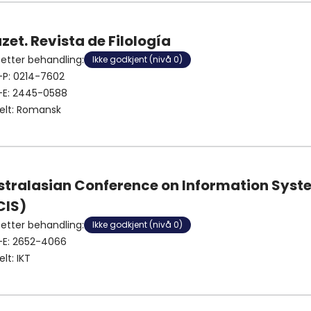
zet. Revista de Filología
 etter behandling
:
Ikke godkjent (nivå 0)
-P:
0214-7602
-E:
2445-0588
elt
:
Romansk
stralasian Conference on Information Syst
CIS)
 etter behandling
:
Ikke godkjent (nivå 0)
-E:
2652-4066
elt
:
IKT