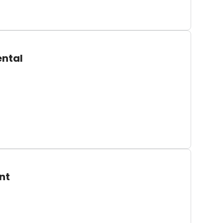
ental
nt