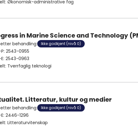
elt
:
Økonomisk-administrative fag
ogress in Marine Science and Technology (
 etter behandling
:
Ikke godkjent (nivå 0)
-P:
2543-0955
-E:
2543-0963
elt
:
Tverrfaglig teknologi
ualitet. Litteratur, kultur og medier
 etter behandling
:
Ikke godkjent (nivå 0)
-E:
2446-1296
elt
:
Litteraturvitenskap