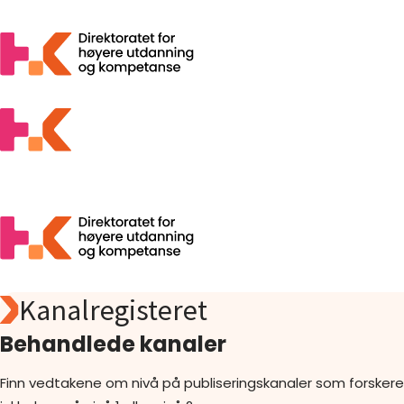
Kanalregisteret
Søk
Foreslå
Behandlede kanaler
Åpen tilgang
Statistikk
Finn vedtakene om nivå på publiseringskanaler som forskere
Aktuelt