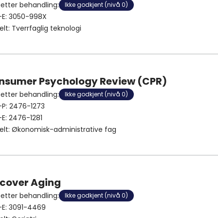
 etter behandling
:
Ikke godkjent (nivå 0)
-E:
3050-998X
elt
:
Tverrfaglig teknologi
nsumer Psychology Review (CPR)
 etter behandling
:
Ikke godkjent (nivå 0)
-P:
2476-1273
-E:
2476-1281
elt
:
Økonomisk-administrative fag
scover Aging
 etter behandling
:
Ikke godkjent (nivå 0)
-E:
3091-4469