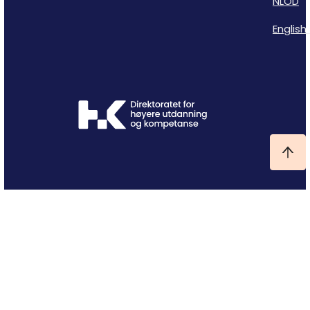
NLOD
English 