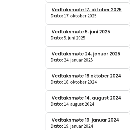
Vedtaksmøte 17. oktober 2025
Dato
:
17. oktober 2025
Vedtaksmøte 5. juni 2025
Dato
:
5. juni 2025
Vedtaksmøte 24. januar 2025
Dato
:
24. januar 2025
Vedtaksmøte 18.oktober 2024
Dato
:
18. oktober 2024
Vedtaksmøte 14. august 2024
Dato
:
14. august 2024
Vedtaksmøte 19. januar 2024
Dato
:
19. januar 2024