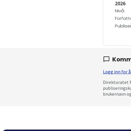
2026
Nivå
:
Forfatt
Publis
Komm
Logg inn for
Direktoratet 
publiseringsk
brukernavn og