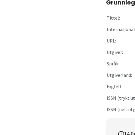
Grunnleg
Om
Tittel:
Gå til innlogging
Internasjonal 
URL:
Utgiver:
Språk:
Utgiverland:
Fagfelt:
ISSN (trykt ut
ISSN (nettutg
14.0