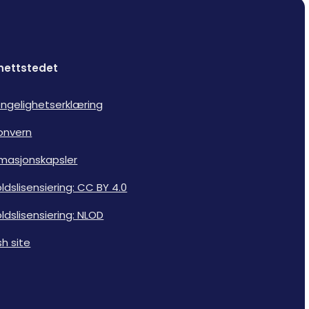
nettstedet
jengelighetserklæring
onvern
rmasjonskapsler
ldslisensiering: CC BY 4.0
ldslisensiering: NLOD
sh site