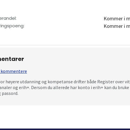
erandel
:
Kommer i m
eringspoeng
:
Kommer i m
entarer
 å kommentere
for høyere utdanning og kompetanse drifter både Register over vi
analer og erih+. Dersom du allerede har konto i erih+ kan du bru
 passord.