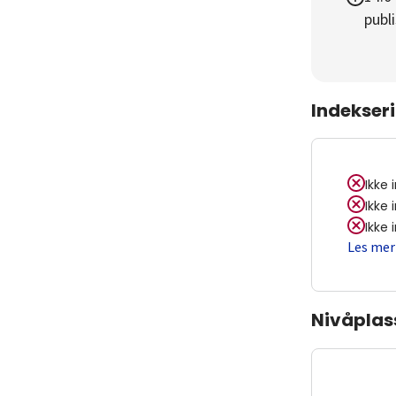
publi
Indekser
Ikke 
Ikke 
Ikke 
Les mer
Nivåplas