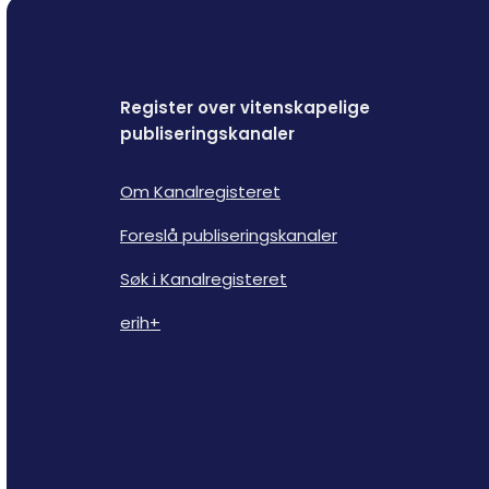
Register over vitenskapelige
publiseringskanaler
Om Kanalregisteret
Foreslå publiseringskanaler
Søk i Kanalregisteret
erih+