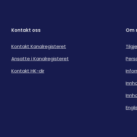
Kontakt oss
Om 
Kontakt Kanalregisteret
Tilg
Ansatte i Kanalregisteret
Pers
Kontakt HK-dir
Info
Innho
Innho
Engli