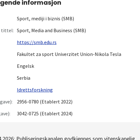
gende informasjon
Sport, mediji i biznis (SMB)
tittel:
Sport, Media and Business (SMB)
https://smb.edu.rs
Fakultet za sport Univerzitet Union-Nikola Tesla
Engelsk
Serbia
Idrettsforskning
gave):
2956-0780 (Etablert 2022)
ave):
3042-0725 (Etablert 2024)
4.2026: Publiseringskanalen godkjennes som vitenskapelig