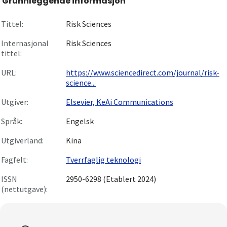
Grunnleggende informasjon
Om
Tittel:
Risk Sciences
Gå til innlogging
Internasjonal
Risk Sciences
tittel:
URL:
https://www.sciencedirect.com/journal/risk-
science...
Utgiver:
Elsevier, KeAi Communications
Språk:
Engelsk
Utgiverland:
Kina
Fagfelt:
Tverrfaglig teknologi
ISSN
2950-6298 (Etablert 2024)
(nettutgave):