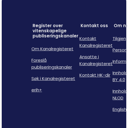
Register over
Kontakt oss
Om ne
vitenskapelige
publiseringskanaler
Kontakt
Tilgjen
Kanalregisteret
Om Kanalregisteret
Person
Ansatte i
Foreslå
Inform
Kanalregisteret
publiseringskanaler
Innhold
Kontakt HK-dir
Søk i Kanalregisteret
BY 4.0
erih+
Innhold
NLOD
English 