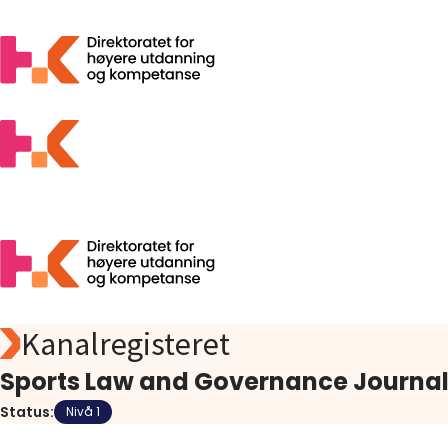
Kanalregisteret
Søk
Foreslå
Sports Law and Governance Journa
Åpen tilgang
Status:
Nivå 1
Statistikk
Aktuelt