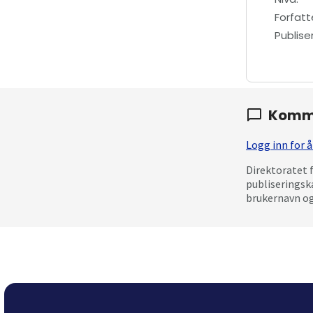
Forfatt
Publis
Komm
Logg inn for
Direktoratet 
publiseringsk
brukernavn og