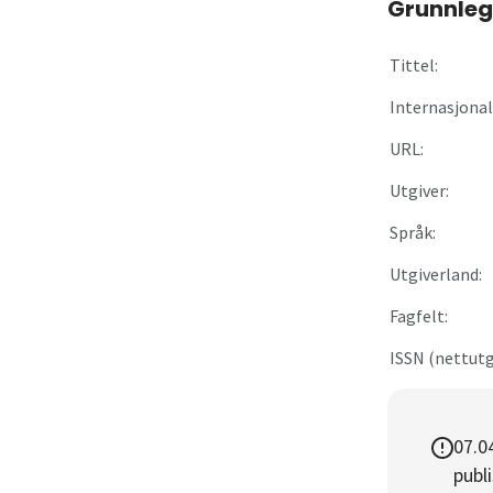
Grunnleg
Om
Tittel:
Gå til innlogging
Internasjonal 
URL:
Utgiver:
Språk:
Utgiverland:
Fagfelt:
ISSN (nettutg
07.0
publi