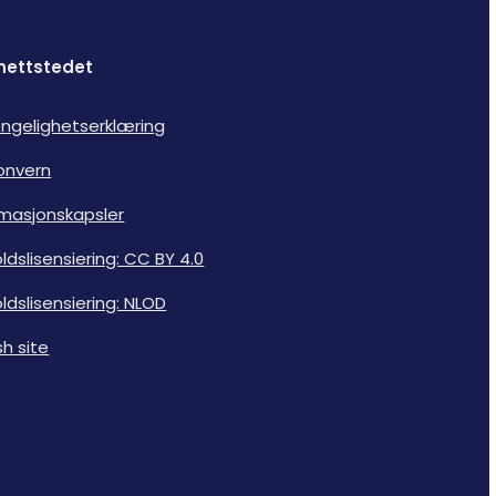
nettstedet
jengelighetserklæring
onvern
rmasjonskapsler
ldslisensiering: CC BY 4.0
ldslisensiering: NLOD
sh site