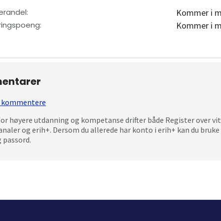
erandel
:
Kommer i m
eringspoeng
:
Kommer i m
entarer
 å kommentere
for høyere utdanning og kompetanse drifter både Register over vi
analer og erih+. Dersom du allerede har konto i erih+ kan du bru
 passord.