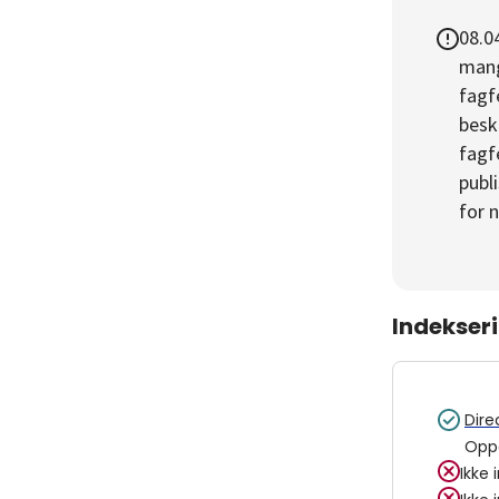
08.0
mang
fagf
beskr
fagf
publ
for 
Indekser
Dire
Opp
Ikke 