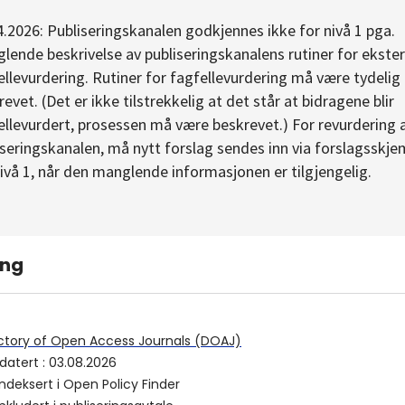
4.2026: Publiseringskanalen godkjennes ikke for nivå 1 pga.
lende beskrivelse av publiseringskanalens rutiner for ekste
ellevurdering. Rutiner for fagfellevurdering må være tydelig
evet. (Det er ikke tilstrekkelig at det står at bidragene blir
ellevurdert, prosessen må være beskrevet.) For revurdering 
iseringskanalen, må nytt forslag sendes inn via forslagsskj
nivå 1, når den manglende informasjonen er tilgjengelig.
ing
ctory of Open Access Journals (DOAJ)
datert
:
03.08.2026
indeksert i
Open Policy Finder