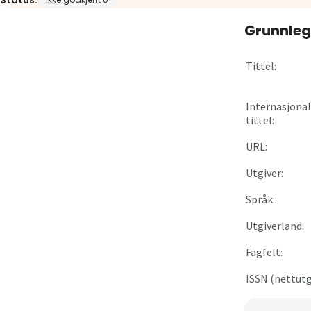
Status:
Om
Grunnleg
Gå til innlogging
Tittel:
Internasjonal
tittel:
URL:
Utgiver:
Språk:
Utgiverland:
Fagfelt:
ISSN (nettutg