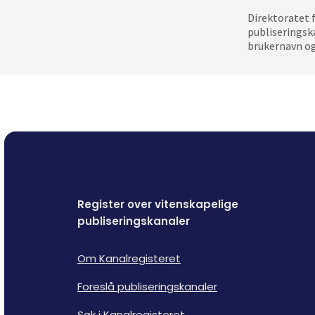
Direktoratet 
publiseringsk
brukernavn og
Register over vitenskapelige
publiseringskanaler
Om Kanalregisteret
Foreslå publiseringskanaler
Søk i Kanalregisteret