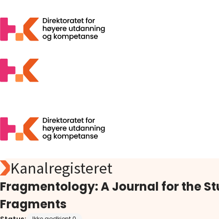
Kanalregisteret
Søk
Foreslå
Fragmentology: A Journal for the S
Åpen tilgang
Fragments
Statistikk
Aktuelt
Ikke godkjent 0