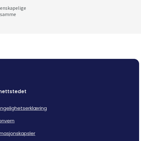
tenskapelige
ke samme
nettstedet
jengelighetserklæring
onvern
rmasjonskapsler