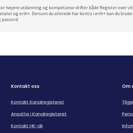
for høyere utdanning og kompetanse drifter både Register over vi
analer og erih+. Dersom du allerede har konto i erih+ kan du bru
 passord.
Kontakt oss
Om 
Kontakt Kanalregisteret
Tilg
Ansatte i Kanalregisteret
Pers
Kontakt HK-dir
Info