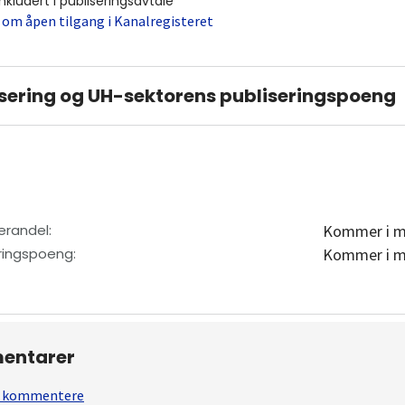
inkludert i publiseringsavtale
 om åpen tilgang i Kanalregisteret
sering og UH-sektorens publiseringspoeng
erandel
:
Kommer i m
eringspoeng
:
Kommer i m
entarer
 å kommentere