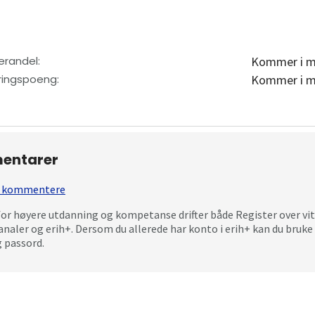
erandel
:
Kommer i m
eringspoeng
:
Kommer i m
entarer
 å kommentere
for høyere utdanning og kompetanse drifter både Register over vi
analer og erih+. Dersom du allerede har konto i erih+ kan du bru
 passord.