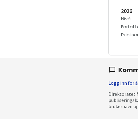
2026
Nivå
:
Forfatt
Publis
Komm
Logg inn for
Direktoratet 
publiseringsk
brukernavn og