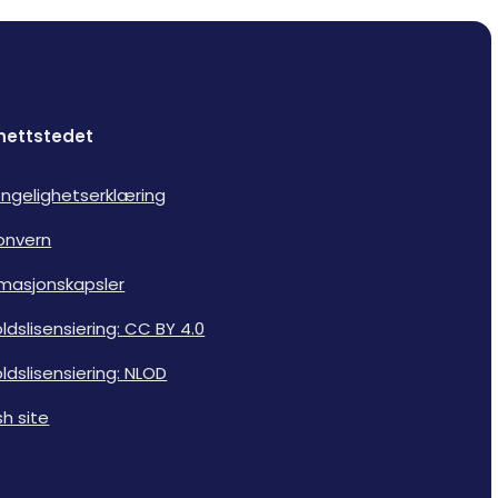
nettstedet
jengelighetserklæring
onvern
rmasjonskapsler
ldslisensiering: CC BY 4.0
ldslisensiering: NLOD
sh site