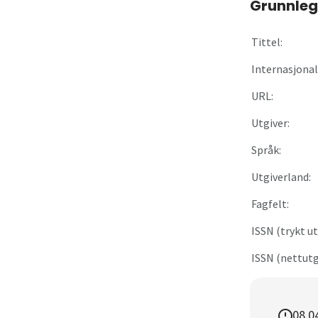
Grunnleg
Om
Tittel:
Gå til innlogging
Internasjonal 
URL:
Utgiver:
Språk:
Utgiverland:
Fagfelt:
ISSN (trykt ut
ISSN (nettutg
08.0