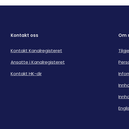
Kontakt oss
Om 
Kontakt Kanalregisteret
Tilg
Ansatte i Kanalregisteret
Pers
Kontakt HK-dir
Info
Innho
Innho
Engli