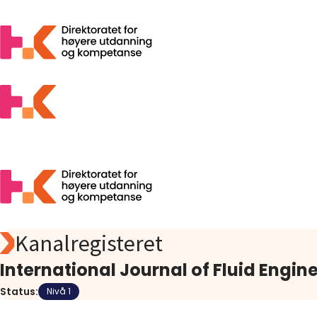
Kanalregisteret
Søk
Foreslå
International Journal of Fluid Engine
Åpen tilgang
Status:
Nivå 1
Statistikk
Aktuelt