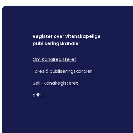
Register over vitenskapelige
publiseringskanaler
Om Kanalregisteret
Foreslå publiseringskanaler
Søk i Kanalregisteret
erih+