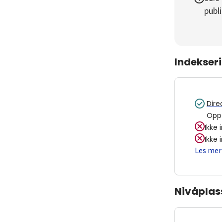
publi
Indekser
Dire
Opp
Ikke 
Ikke 
Les mer
Nivåplas