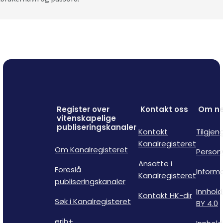
Register over
Kontakt oss
Om ne
vitenskapelige
publiseringskanaler
Kontakt
Tilgjen
Kanalregisteret
Om Kanalregisteret
Person
Ansatte i
Foreslå
Inform
Kanalregisteret
publiseringskanaler
Innhold
Kontakt HK-dir
Søk i Kanalregisteret
BY 4.0
erih+