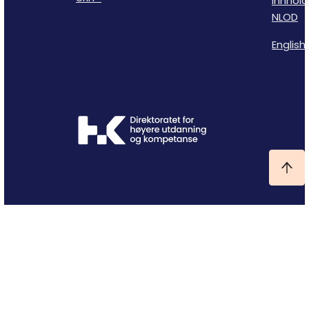
Innhold
NLOD
English 