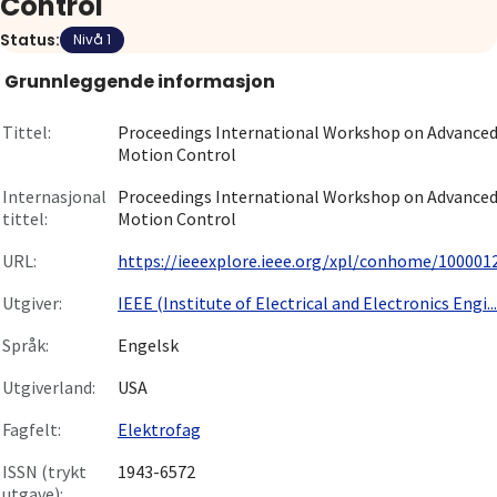
Control
Om
Status:
Nivå 1
Grunnleggende informasjon
Gå til innlogging
Tittel:
Proceedings International Workshop on Advance
Motion Control
Internasjonal
Proceedings International Workshop on Advance
tittel:
Motion Control
URL:
https://ieeexplore.ieee.org/xpl/conhome/1000012/
Utgiver:
IEEE (Institute of Electrical and Electronics Engi...
Språk:
Engelsk
Utgiverland:
USA
Fagfelt:
Elektrofag
ISSN (trykt
1943-6572
utgave):