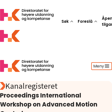
Åpe
Søk
Foreslå
tilg
Meny
Kanalregisteret
Søk
Foreslå
Proceedings International
Åpen tilgang
Workshop on Advanced Motion
Statistikk
Aktuelt