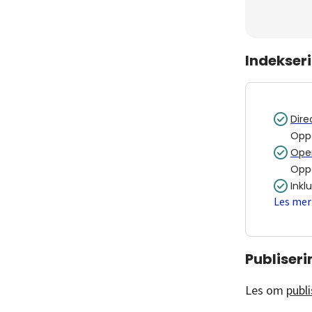
Indekser
Dire
Opp
Open
Opp
Inkl
Les mer
Publiser
Les om
publi