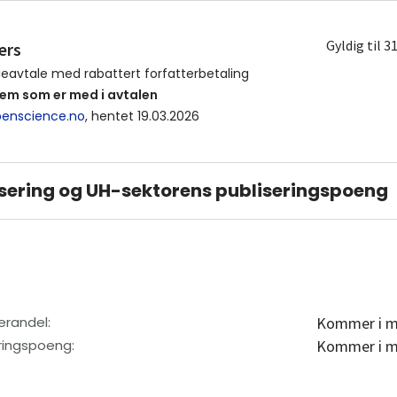
Gyldig til 3
ers
ieavtale med rabattert forfatterbetaling
vem som er med i avtalen
enscience.no
, hentet 19.03.2026
sering og UH-sektorens publiseringspoeng
erandel
:
Kommer i m
eringspoeng
:
Kommer i m