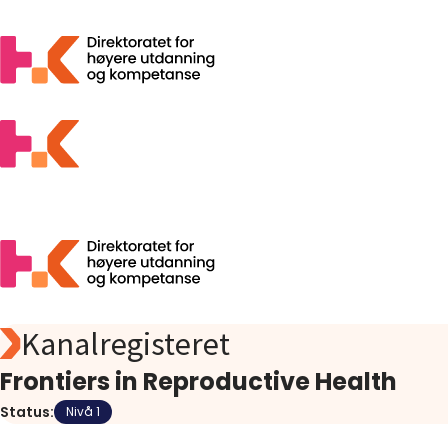
Kanalregisteret
Søk
Foreslå
Frontiers in Reproductive Health
Åpen tilgang
Status:
Nivå 1
Statistikk
Aktuelt