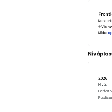
Fronti
Konsort
Vis h
Kilde
:
op
Nivåplas
2026
Nivå
:
Forfatt
Publis