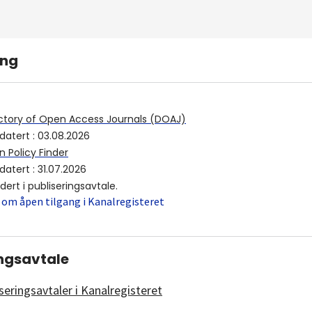
ing
ctory of Open Access Journals (DOAJ)
datert
:
03.08.2026
 Policy Finder
datert
:
31.07.2026
udert i publiseringsavtale.
 om åpen tilgang i Kanalregisteret
ingsavtale
seringsavtaler i Kanalregisteret