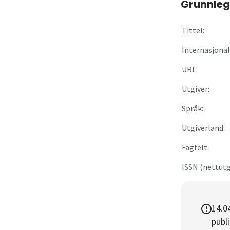
Grunnleg
Om
Tittel:
Gå til innlogging
Internasjonal 
URL:
Utgiver:
Språk:
Utgiverland:
Fagfelt:
ISSN (nettutg
14.0
publi