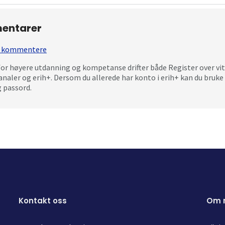
entarer
 å kommentere
for høyere utdanning og kompetanse drifter både Register over vi
analer og erih+. Dersom du allerede har konto i erih+ kan du bru
 passord.
Kontakt oss
Om 