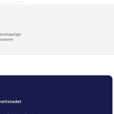
tenskapelige
ke samme
nettstedet