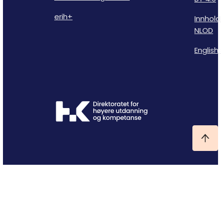
erih+
Innhold
NLOD
English 