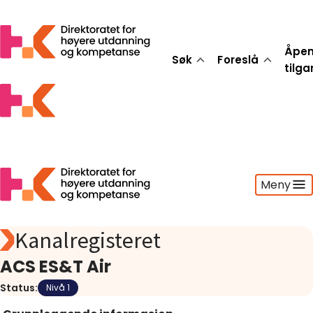
Åpe
Søk
Foreslå
tilg
Meny
Kanalregisteret
Søk
Foreslå
ACS ES&T Air
Åpen tilgang
Status:
Nivå 1
Statistikk
Aktuelt