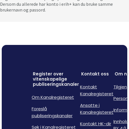
Dersom du allerede har konto i erih+ kan du bruke samme
brukernavn og passord.
Register over
Kontakt oss
Om ne
vitenskapelige
publiseringskanaler
Kontakt
Tilgjen
Kanalregisteret
Om Kanalregisteret
Person
Ansatte i
Foreslå
Inform
Kanalregisteret
publiseringskanaler
Innhold
Kontakt HK-dir
Søk i Kanalregisteret
BY 4.0