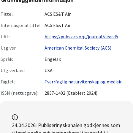
Grunnleggende informasjon
Om
Tittel:
ACS ES&T Air
Gå til innlogging
Internasjonal tittel:
ACS ES&T Air
URL:
https://pubs.acs.org/journal/aeacd5
Utgiver:
American Chemical Society (ACS)
Språk:
Engelsk
Utgiverland:
USA
Fagfelt:
Tverrfaglig naturvitenskap og medisin
ISSN (nettutgave):
2837-1402 (Etablert 2024)
24.04.2026: Publiseringskanalen godkjennes som
vitenskapelig publiseringskanal i henhold til