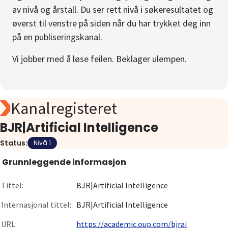
av nivå og årstall. Du ser rett nivå i søkeresultatet og
Om
øverst til venstre på siden når du har trykket deg inn
på en publiseringskanal.
Gå til innlogging
Vi jobber med å løse feilen. Beklager ulempen.
Kanalregisteret
BJR|Artificial Intelligence
Status:
Nivå 1
Grunnleggende informasjon
Tittel:
BJR|Artificial Intelligence
Internasjonal tittel:
BJR|Artificial Intelligence
URL:
https://academic.oup.com/bjrai