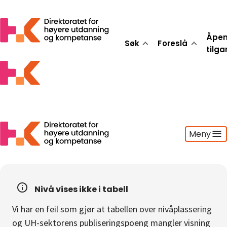
Åpe
Søk
Foreslå
tilg
Meny
Søk
Foreslå
Nivå vises ikke i tabell
Åpen tilgang
Vi har en feil som gjør at tabellen over nivåplassering
Statistikk
og UH-sektorens publiseringspoeng mangler visning
Aktuelt