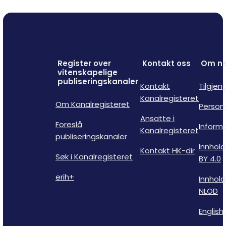
Register over
Kontakt oss
Om ne
vitenskapelige
publiseringskanaler
Kontakt
Tilgjen
Kanalregisteret
Om Kanalregisteret
Person
Ansatte i
Foreslå
Inform
Kanalregisteret
publiseringskanaler
Innhold
Kontakt HK-dir
Søk i Kanalregisteret
BY 4.0
erih+
Innhold
NLOD
English 