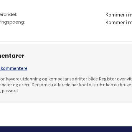
erandel
:
Kommer i m
eringspoeng
:
Kommer i m
entarer
 å kommentere
for høyere utdanning og kompetanse drifter både Register over vi
analer og erih+. Dersom du allerede har konto i erih+ kan du bru
 passord.