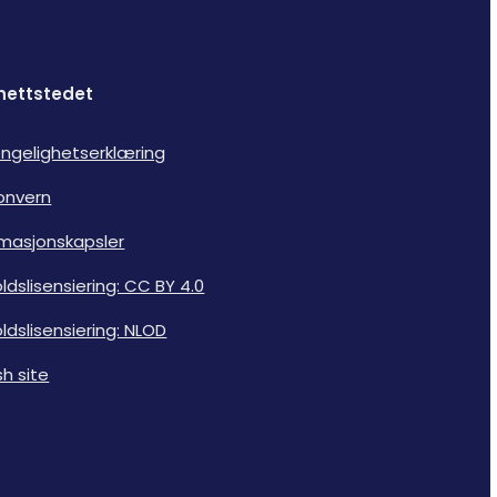
nettstedet
jengelighetserklæring
onvern
rmasjonskapsler
ldslisensiering: CC BY 4.0
ldslisensiering: NLOD
sh site