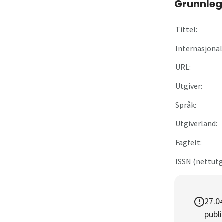
Grunnleg
Om
Tittel:
Gå til innlogging
Internasjonal 
URL:
Utgiver:
Språk:
Utgiverland:
Fagfelt:
ISSN (nettutg
27.0
publi