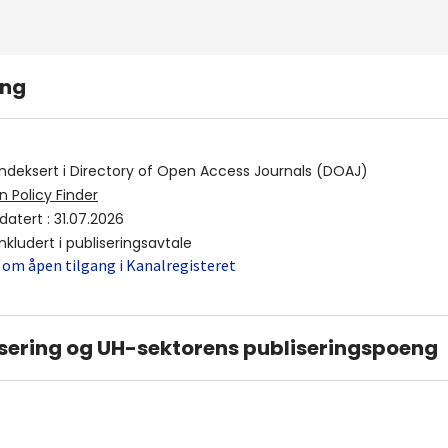
ing
indeksert i
Directory of Open Access Journals (DOAJ)
 Policy Finder
datert
:
31.07.2026
inkludert i publiseringsavtale
 om åpen tilgang i Kanalregisteret
sering og UH-sektorens publiseringspoeng