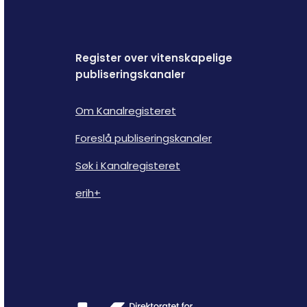
Register over vitenskapelige
publiseringskanaler
Om Kanalregisteret
Foreslå publiseringskanaler
Søk i Kanalregisteret
erih+