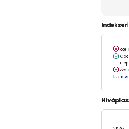
Indekser
Ikke 
Open
Opp
Ikke 
Les mer
Nivåplas
2026