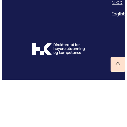
NLOD
English 