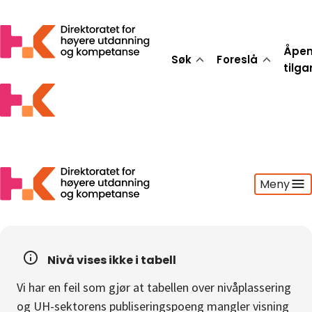
Åpe
Søk
Foreslå
tilg
Meny
Søk
Foreslå
Nivå vises ikke i tabell
Åpen tilgang
Vi har en feil som gjør at tabellen over nivåplassering
Statistikk
og UH-sektorens publiseringspoeng mangler visning
Aktuelt