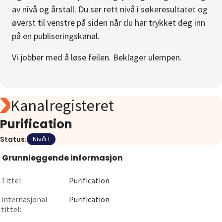
av nivå og årstall. Du ser rett nivå i søkeresultatet og
Om
øverst til venstre på siden når du har trykket deg inn
på en publiseringskanal.
Gå til innlogging
Vi jobber med å løse feilen. Beklager ulempen.
Kanalregisteret
Purification
Status:
Nivå 1
Grunnleggende informasjon
Tittel:
Purification
Internasjonal
Purification
tittel: