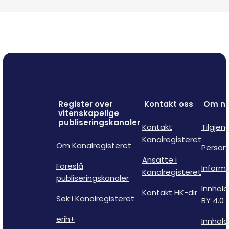
Register over
Kontakt oss
Om ne
vitenskapelige
publiseringskanaler
Kontakt
Tilgjen
Kanalregisteret
Om Kanalregisteret
Person
Ansatte i
Foreslå
Inform
Kanalregisteret
publiseringskanaler
Innhold
Kontakt HK-dir
Søk i Kanalregisteret
BY 4.0
erih+
Innhold