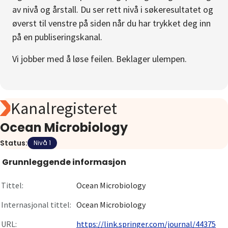
av nivå og årstall. Du ser rett nivå i søkeresultatet og
Om
øverst til venstre på siden når du har trykket deg inn
på en publiseringskanal.
Gå til innlogging
Vi jobber med å løse feilen. Beklager ulempen.
Kanalregisteret
Ocean Microbiology
Status:
Nivå 1
Grunnleggende informasjon
Tittel:
Ocean Microbiology
Internasjonal tittel:
Ocean Microbiology
URL:
https://link.springer.com/journal/44375