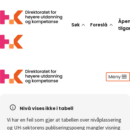
Åpe
Søk
Foreslå
tilg
Meny
Søk
Foreslå
Nivå vises ikke i tabell
Åpen tilgang
Vi har en feil som gjør at tabellen over nivåplassering
Statistikk
og UH-sektorens publiseringspoeng mangler visning
Aktuelt