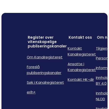
Register over
Kontakt oss
Om ne
vitenskapelige
publiseringskanaler
Kontakt
Tilgjen
Kanalregisteret
Om Kanalregisteret
Person
Ansatte i
Foreslå
Inform
Kanalregisteret
publiseringskanaler
Innhold
Kontakt HK-dir
Søk i Kanalregisteret
BY 4.0
erih+
Innhold
NLOD
English 