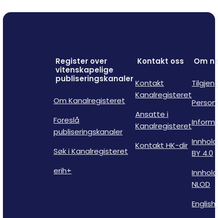
Register over
Kontakt oss
Om ne
vitenskapelige
publiseringskanaler
Kontakt
Tilgjen
Kanalregisteret
Om Kanalregisteret
Person
Ansatte i
Foreslå
Inform
Kanalregisteret
publiseringskanaler
Innhold
Kontakt HK-dir
Søk i Kanalregisteret
BY 4.0
erih+
Innhold
NLOD
English 