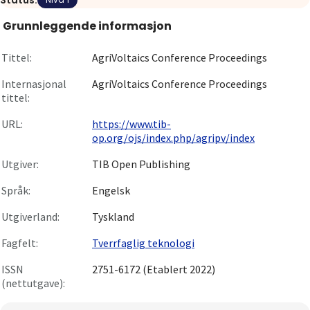
Status:
Om
Grunnleggende informasjon
Gå til innlogging
Tittel:
AgriVoltaics Conference Proceedings
Internasjonal
AgriVoltaics Conference Proceedings
tittel:
URL:
https://www.tib-
op.org/ojs/index.php/agripv/index
Utgiver:
TIB Open Publishing
Språk:
Engelsk
Utgiverland:
Tyskland
Fagfelt:
Tverrfaglig teknologi
ISSN
2751-6172 (Etablert 2022)
(nettutgave):