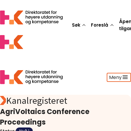
Åpe
Søk
Foreslå
tilg
Meny
Kanalregisteret
Søk
Foreslå
AgriVoltaics Conference
Åpen tilgang
Proceedings
Statistikk
Aktuelt
Nivå 1