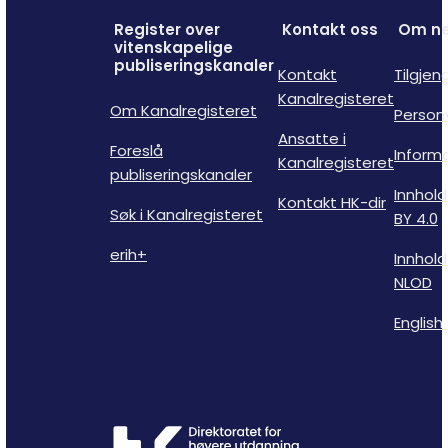
Register over
Kontakt oss
Om ne
vitenskapelige
publiseringskanaler
Kontakt
Tilgjen
Kanalregisteret
Om Kanalregisteret
Person
Ansatte i
Foreslå
Inform
Kanalregisteret
publiseringskanaler
Innhold
Kontakt HK-dir
Søk i Kanalregisteret
BY 4.0
erih+
Innhold
NLOD
English 