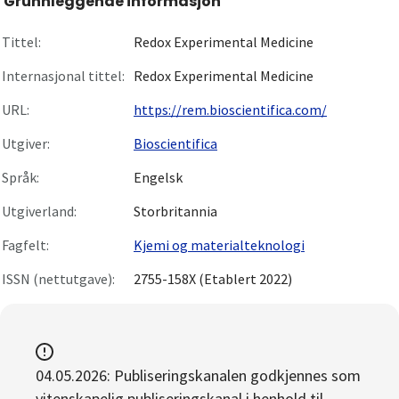
Grunnleggende informasjon
Om
Tittel:
Redox Experimental Medicine
Gå til innlogging
Internasjonal tittel:
Redox Experimental Medicine
URL:
https://rem.bioscientifica.com/
Utgiver:
Bioscientifica
Språk:
Engelsk
Utgiverland:
Storbritannia
Fagfelt:
Kjemi og materialteknologi
ISSN (nettutgave):
2755-158X (Etablert 2022)
04.05.2026: Publiseringskanalen godkjennes som
vitenskapelig publiseringskanal i henhold til