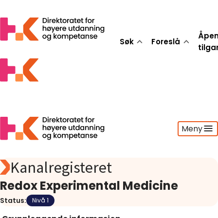
Åpe
Søk
Foreslå
tilg
Meny
Kanalregisteret
Søk
Foreslå
Redox Experimental Medicine
Åpen tilgang
Status:
Nivå 1
Statistikk
Aktuelt