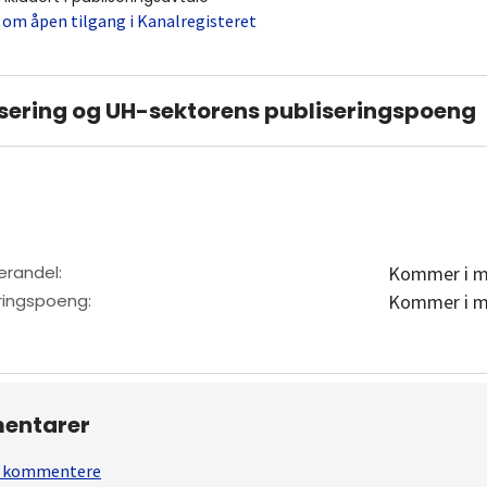
 om åpen tilgang i Kanalregisteret
sering og UH-sektorens publiseringspoeng
erandel
:
Kommer i m
eringspoeng
:
Kommer i m
entarer
 å kommentere