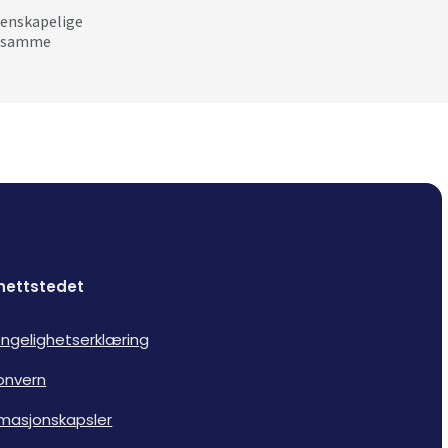
tenskapelige
ke samme
nettstedet
jengelighetserklæring
onvern
rmasjonskapsler