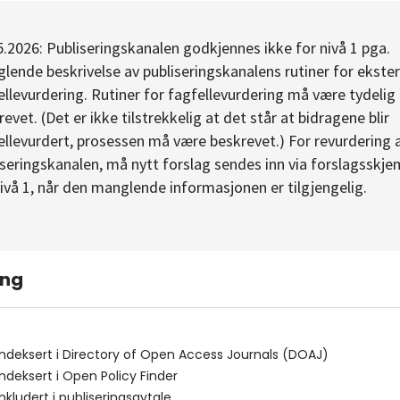
5.2026: Publiseringskanalen godkjennes ikke for nivå 1 pga.
lende beskrivelse av publiseringskanalens rutiner for ekste
ellevurdering. Rutiner for fagfellevurdering må være tydelig
evet. (Det er ikke tilstrekkelig at det står at bidragene blir
ellevurdert, prosessen må være beskrevet.) For revurdering 
iseringskanalen, må nytt forslag sendes inn via forslagsskj
nivå 1, når den manglende informasjonen er tilgjengelig.
ing
indeksert i
Directory of Open Access Journals (DOAJ)
indeksert i
Open Policy Finder
inkludert i publiseringsavtale