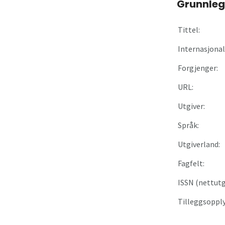
Grunnleg
Om
Tittel:
Gå til innlogging
Internasjonal 
Forgjenger:
URL:
Utgiver:
Språk:
Utgiverland:
Fagfelt:
ISSN (nettutg
Tilleggsopply