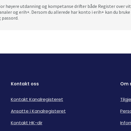
for høyere utdanning og kompetanse drifter både Register over vi
analer og erih+. Dersom du allerede har konto i erih+ kan du bru
 passord.
Kontakt oss
Om 
Kontakt Kanalregisteret
Tilg
Ansatte i Kanalregisteret
Pers
Kontakt HK-dir
Info