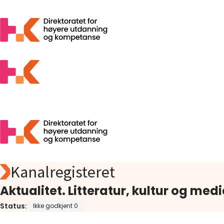
Kanalregisteret
Søk
Foreslå
Aktualitet. Litteratur, kultur og medi
Åpen tilgang
Status:
Ikke godkjent 0
Statistikk
Aktuelt