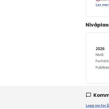
Les mer
Nivåplas
2026
Nivå
:
Forfatt
Publis
Komm
Logg inn for