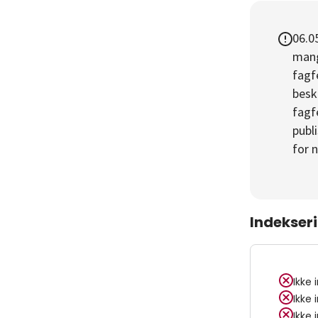
06.0
mang
fagf
beskr
fagf
publ
for 
Indekser
Ikke 
Ikke 
Ikke 