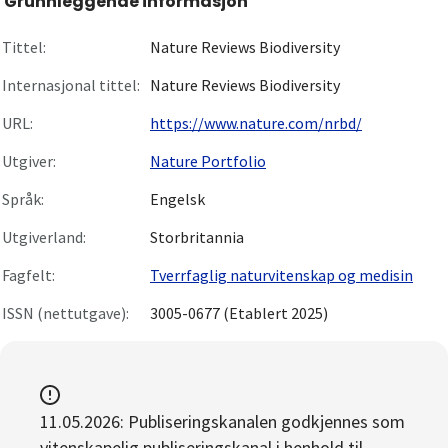
Grunnleggende informasjon
Om
Tittel:
Nature Reviews Biodiversity
Gå til innlogging
Internasjonal tittel:
Nature Reviews Biodiversity
URL:
https://www.nature.com/nrbd/
Utgiver:
Nature Portfolio
Språk:
Engelsk
Utgiverland:
Storbritannia
Fagfelt:
Tverrfaglig naturvitenskap og medisin
ISSN (nettutgave):
3005-0677 (Etablert 2025)
11.05.2026: Publiseringskanalen godkjennes som
vitenskapelig publiseringskanal i henhold til