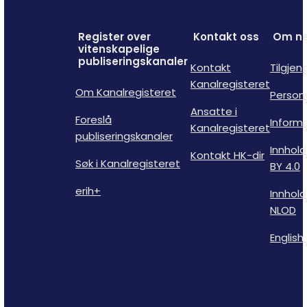
Register over
Kontakt oss
Om ne
vitenskapelige
publiseringskanaler
Kontakt
Tilgjen
Kanalregisteret
Om Kanalregisteret
Person
Ansatte i
Foreslå
Inform
Kanalregisteret
publiseringskanaler
Innhold
Kontakt HK-dir
Søk i Kanalregisteret
BY 4.0
erih+
Innhold
NLOD
English 