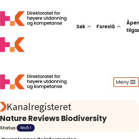
Åpe
Søk
Foreslå
tilg
Meny
Kanalregisteret
Søk
Foreslå
Nature Reviews Biodiversity
Åpen tilgang
Status:
Nivå 1
Statistikk
Aktuelt