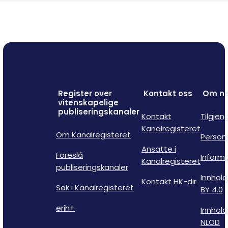
Register over
Kontakt oss
Om ne
vitenskapelige
publiseringskanaler
Kontakt
Tilgjen
Kanalregisteret
Om Kanalregisteret
Person
Ansatte i
Foreslå
Inform
Kanalregisteret
publiseringskanaler
Innhold
Kontakt HK-dir
Søk i Kanalregisteret
BY 4.0
erih+
Innhold
NLOD