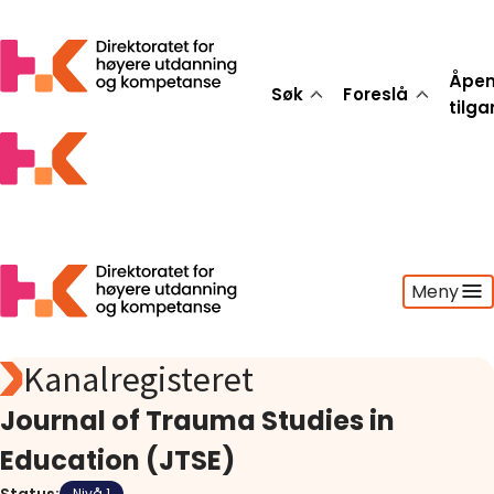
Åpe
Søk
Foreslå
tilg
Meny
Kanalregisteret
Søk
Foreslå
Journal of Trauma Studies in
Åpen tilgang
Education (JTSE)
Statistikk
Aktuelt
Nivå 1