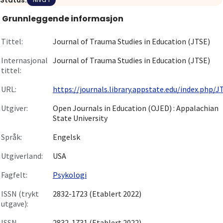
Status:
Om
Grunnleggende informasjon
Gå til innlogging
Tittel:
Journal of Trauma Studies in Education (JTSE)
Internasjonal
Journal of Trauma Studies in Education (JTSE)
tittel:
URL:
https://journals.library.appstate.edu/index.php/JT.
Utgiver:
Open Journals in Education (OJED) : Appalachian
State University
Språk:
Engelsk
Utgiverland:
USA
Fagfelt:
Psykologi
ISSN (trykt
2832-1723 (Etablert 2022)
utgave):
ISSN
2832-1731 (Etablert 2022)