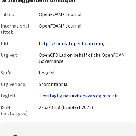
Grunnleggende informasjon
Om
Tittel:
OpenFOAM® Journal
Gå til innlogging
Internasjonal
OpenFOAM® Journal
tittel:
URL:
https://journal.openfoam.com/
Utgiver:
OpenCFD Ltd on behalf of the OpenFOAM
Governance
Språk:
Engelsk
Utgiverland:
Storbritannia
Fagfelt:
Tverrfaglig naturvitenskap og medisin
ISSN
2753-8168 (Etablert 2021)
(nettutgave):