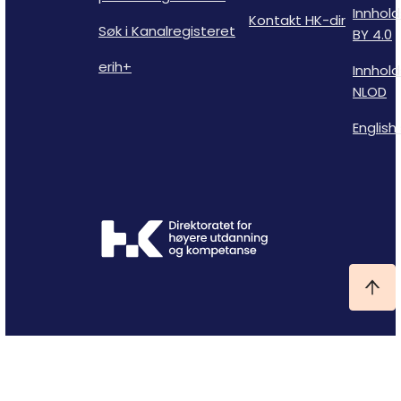
Innhold
Kontakt HK-dir
Søk i Kanalregisteret
BY 4.0
erih+
Innhold
NLOD
English 