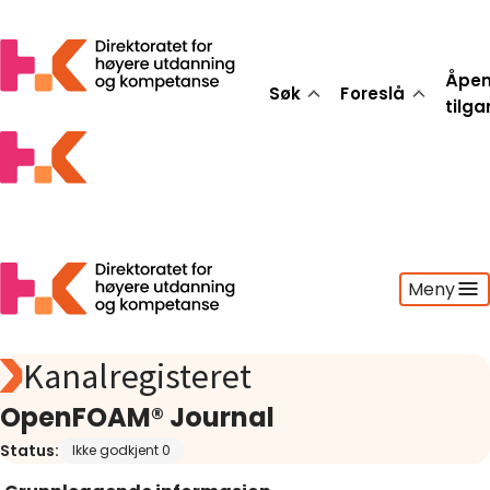
Åpe
Søk
Foreslå
tilg
Meny
Kanalregisteret
Søk
Foreslå
OpenFOAM® Journal
Åpen tilgang
Status:
Ikke godkjent 0
Statistikk
Aktuelt