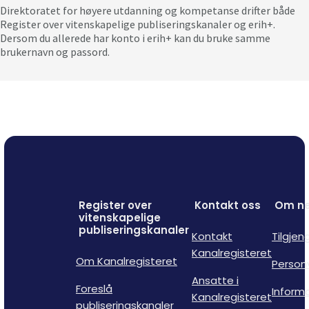
Direktoratet for høyere utdanning og kompetanse drifter både
Register over vitenskapelige publiseringskanaler og erih+.
Dersom du allerede har konto i erih+ kan du bruke samme
brukernavn og passord.
Register over
Kontakt oss
Om ne
vitenskapelige
publiseringskanaler
Kontakt
Tilgjen
Kanalregisteret
Om Kanalregisteret
Person
Ansatte i
Foreslå
Inform
Kanalregisteret
publiseringskanaler