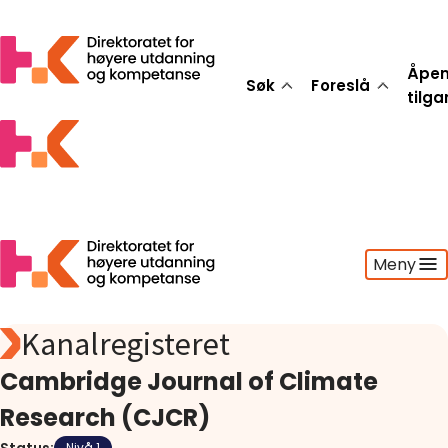
Åpe
Søk
Foreslå
tilg
Meny
Kanalregisteret
Søk
Foreslå
Cambridge Journal of Climate
Åpen tilgang
Research (CJCR)
Statistikk
Aktuelt
Nivå 1