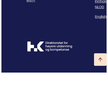
erih+
Innhold
NLOD
English 