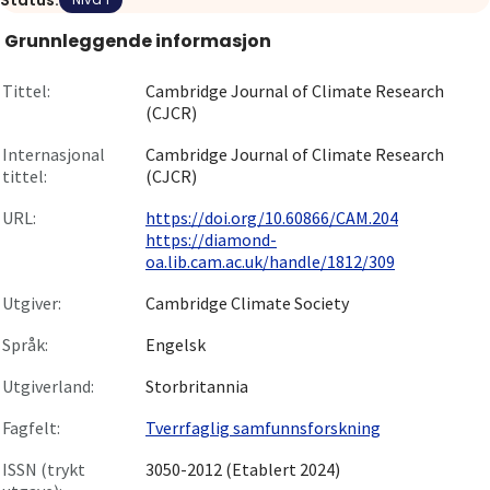
Status:
Om
Grunnleggende informasjon
Gå til innlogging
Tittel:
Cambridge Journal of Climate Research
(CJCR)
Internasjonal
Cambridge Journal of Climate Research
tittel:
(CJCR)
URL:
https://doi.org/10.60866/CAM.204
https://diamond-
oa.lib.cam.ac.uk/handle/1812/309
Utgiver:
Cambridge Climate Society
Språk:
Engelsk
Utgiverland:
Storbritannia
Fagfelt:
Tverrfaglig samfunnsforskning
ISSN (trykt
3050-2012 (Etablert 2024)