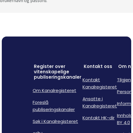
brukernavn og passord.
Register over
Kontakt oss
Om ne
vitenskapelige
publiseringskanaler
Kontakt
Tilgjen
Kanalregisteret
Om Kanalregisteret
Person
Ansatte i
Foreslå
Inform
Kanalregisteret
publiseringskanaler
Innhold
Kontakt HK-dir
Søk i Kanalregisteret
BY 4.0