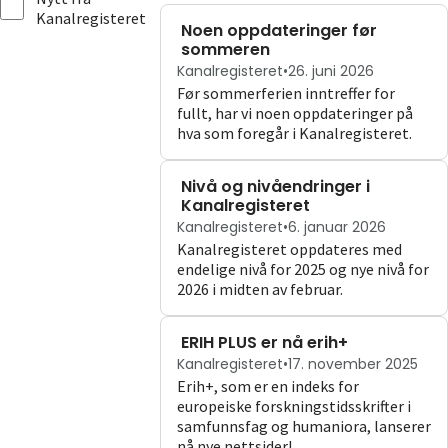
Kanalregisteret
Om
Noen oppdateringer før
sommeren
Kanalregisteret
•
26. juni 2026
Gå til innlogging
Før sommerferien inntreffer for
fullt, har vi noen oppdateringer på
hva som foregår i Kanalregisteret.
Nivå og nivåendringer i
Kanalregisteret
Kanalregisteret
•
6. januar 2026
Kanalregisteret oppdateres med
endelige nivå for 2025 og nye nivå for
2026 i midten av februar.
ERIH PLUS er nå erih+
Kanalregisteret
•
17. november 2025
Erih+, som er en indeks for
europeiske forskningstidsskrifter i
samfunnsfag og humaniora, lanserer
nå nye nettsider!