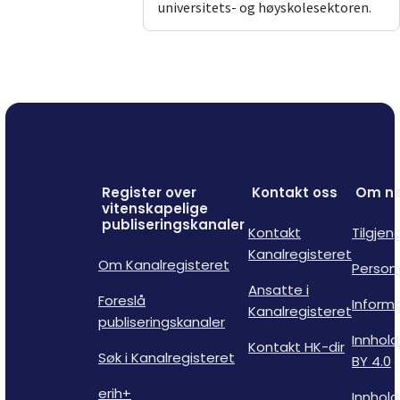
universitets- og høyskolesektoren.
Register over
Kontakt oss
Om ne
vitenskapelige
publiseringskanaler
Kontakt
Tilgjen
Kanalregisteret
Om Kanalregisteret
Person
Ansatte i
Foreslå
Inform
Kanalregisteret
publiseringskanaler
Innhold
Kontakt HK-dir
Søk i Kanalregisteret
BY 4.0
erih+
Innhold