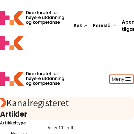
Åpe
Søk
Foreslå
tilg
Meny
Kanalregisteret
Søk
Foreslå
Artikler
Åpen tilgang
Artikkeltype
Statistikk
Viser
11
treff
Aktuelt
Nytt fra