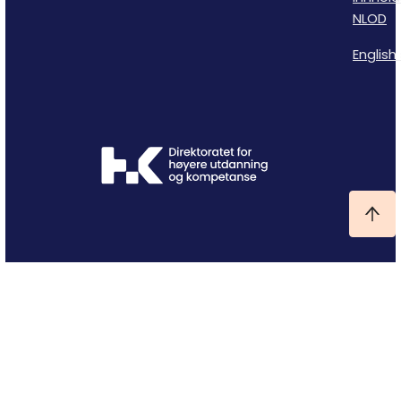
NLOD
English 